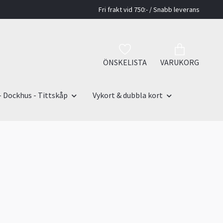
Fri frakt vid 750:- / Snabb leverans
ÖNSKELISTA
VARUKORG
- Dockhus - Tittskåp
Vykort & dubbla kort