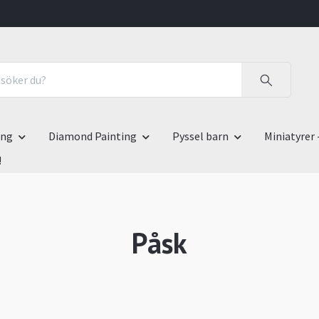
ing
Diamond Painting
Pyssel barn
Miniatyrer 
!
Påsk