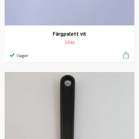
Färgpalett vit
14 kr
I lager