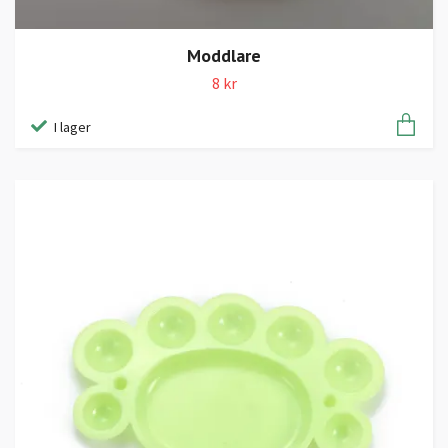
Moddlare
8 kr
I lager