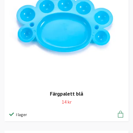
Färgpalett blå
14 kr
I lager