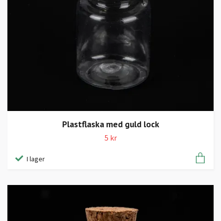
Plastflaska med guld lock
5 kr
I lager