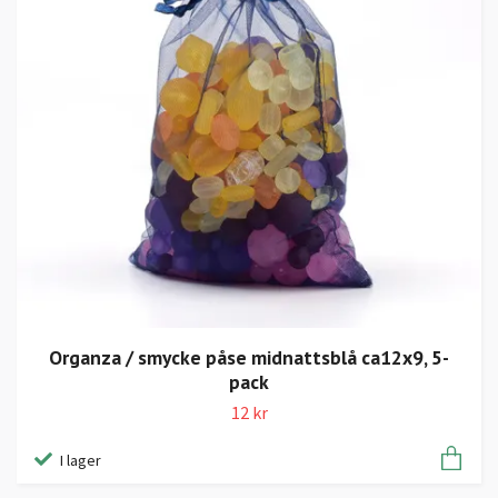
Organza / smycke påse midnattsblå ca12x9, 5-
pack
12 kr
I lager