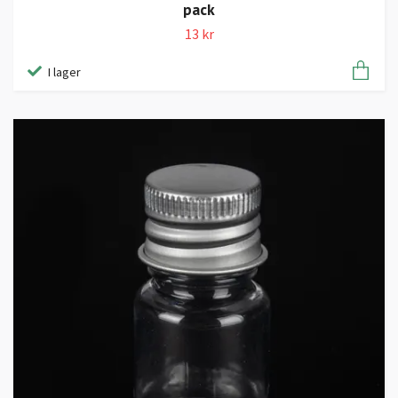
pack
13 kr
I lager