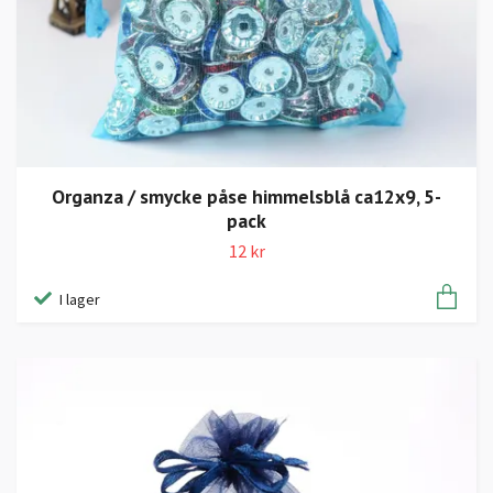
Organza / smycke påse himmelsblå ca12x9, 5-
pack
12 kr
I lager