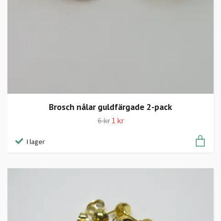
Brosch nålar guldfärgade 2-pack
6 kr
1 kr
I lager