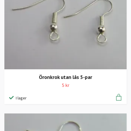
Öronkrok utan lås 5-par
5 kr
I lager