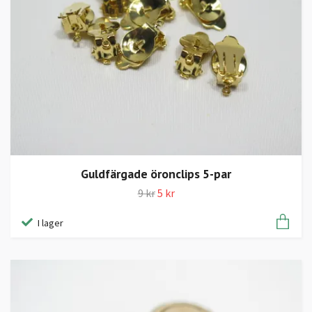
Guldfärgade öronclips 5-par
9 kr
5 kr
I lager