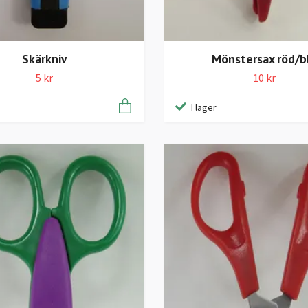
Skärkniv
Mönstersax röd/b
5 kr
10 kr
I lager