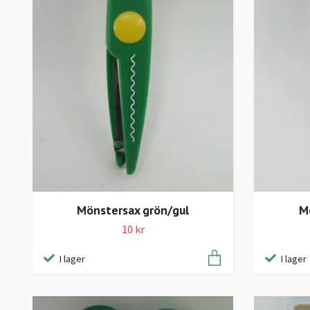
Mönstersax grön/gul
Mö
10 kr
I lager
I lager