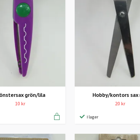
nstersax grön/lila
Hobby/kontors sax 
10 kr
20 kr
I lager