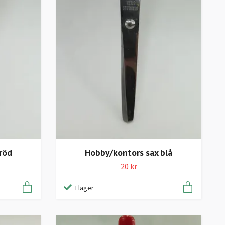
röd
Hobby/kontors sax blå
20 kr
I lager