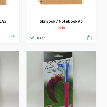
k A5
Skrivbok / Notebook A5
49 kr
I lager