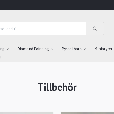
ing
Diamond Painting
Pyssel barn
Miniatyrer 
!
Tillbehör