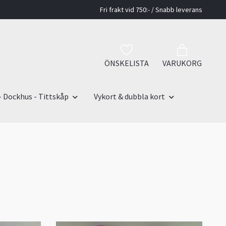
Fri frakt vid 750:- / Snabb leverans
ÖNSKELISTA
VARUKORG
- Dockhus - Tittskåp
Vykort & dubbla kort