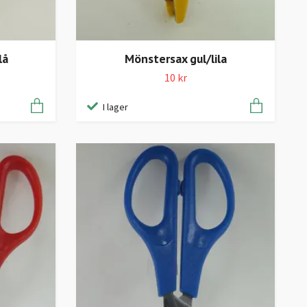
lå
Mönstersax gul/lila
10 kr
I lager