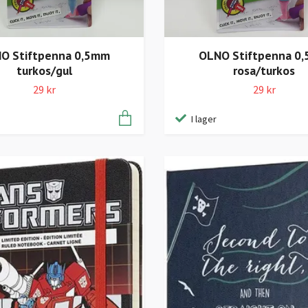
O Stiftpenna 0,5mm
OLNO Stiftpenna 0
turkos/gul
rosa/turkos
29 kr
29 kr
I lager