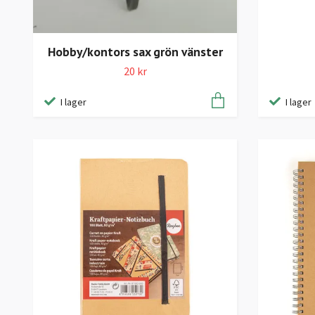
Hobby/kontors sax grön vänster
20 kr
I lager
I lager