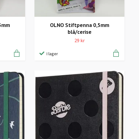
,5mm
OLNO Stiftpenna 0,5mm
blå/cerise
29 kr
I lager