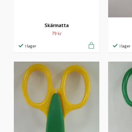
Skärmatta
79 kr
I lager
I lager