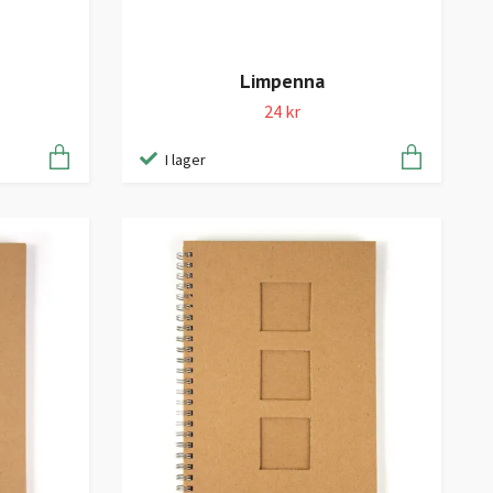
Limpenna
24 kr
I lager