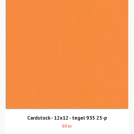
Cardstock - 12x12 - tegel 935 25-p
69 kr