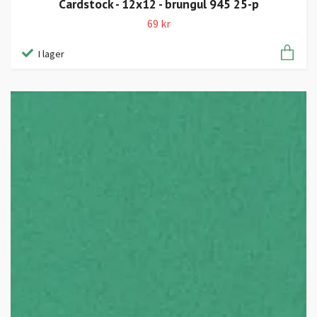
Cardstock - 12x12 - brungul 945 25-p
69 kr
I lager