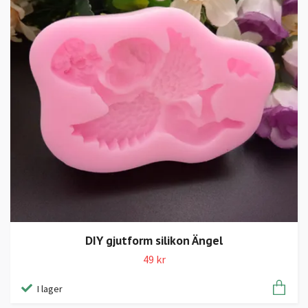
DIY gjutform silikon Ängel
49 kr
I lager