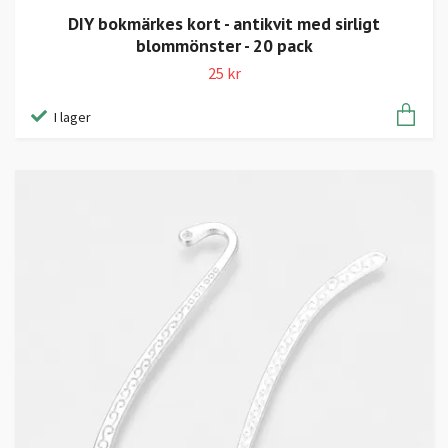
DIY bokmärkes kort - antikvit med sirligt
blommönster - 20 pack
25 kr
I lager