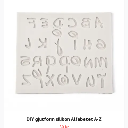
DIY gjutform silikon Alfabetet A-Z
59 kr