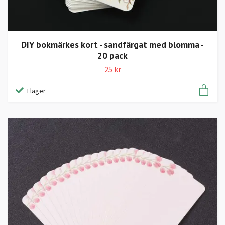
DIY bokmärkes kort - sandfärgat med blomma -
20 pack
25 kr
I lager