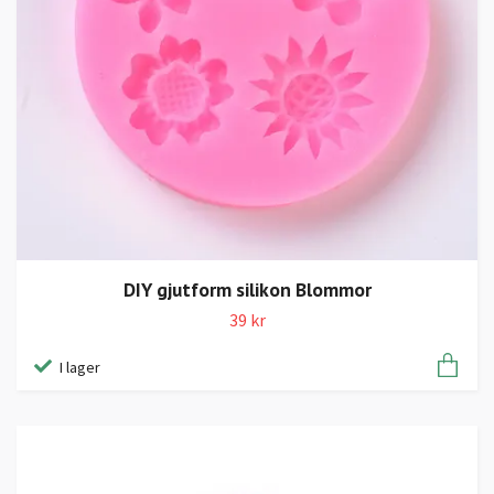
DIY gjutform silikon Blommor
39 kr
I lager