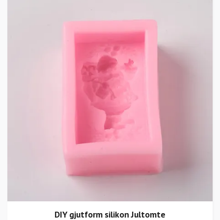
DIY gjutform silikon Jultomte