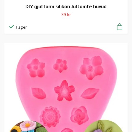
DIY gjutform silikon Jultomte huvud
39 kr
I lager