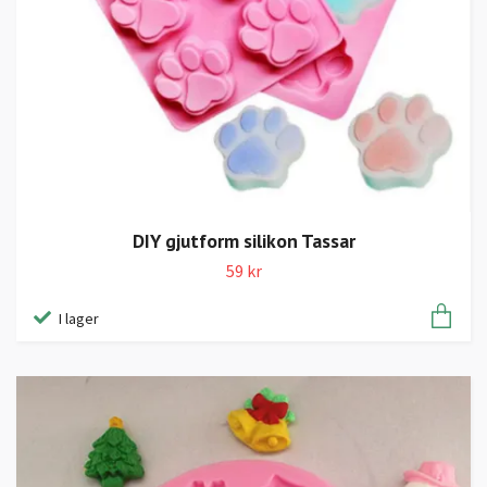
DIY gjutform silikon Tassar
59 kr
I lager