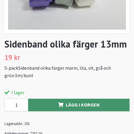
Sidenband olika färger 13mm
19 kr
5-packSidenband olika färger marin, lila, vit, grå och
grön.5m/bunt
I lager
LÄGG I KORGEN
Lagersaldo:
191
Artikelnummer:
7257-1H