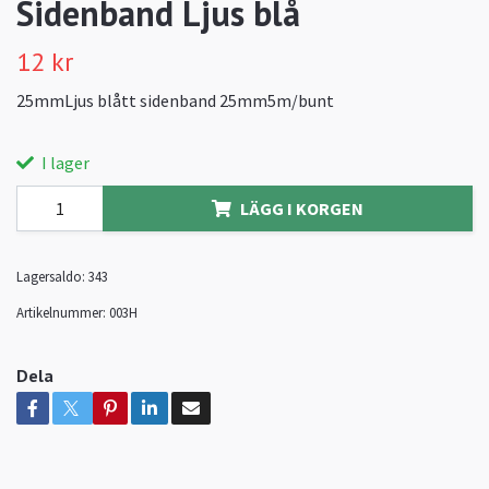
Sidenband Ljus blå
12 kr
25mmLjus blått sidenband 25mm5m/bunt
I lager
LÄGG I KORGEN
Lagersaldo:
343
Artikelnummer:
003H
Dela