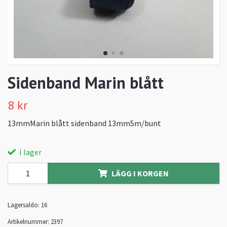
Sidenband Marin blått
8 kr
13mmMarin blått sidenband 13mm5m/bunt
I lager
LÄGG I KORGEN
Lagersaldo:
16
Artikelnummer:
2397