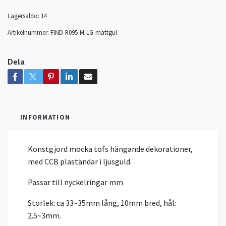
Lagersaldo:
14
Artikelnummer:
FIND-R095-M-LG-mattgul
Dela
INFORMATION
Konstgjord mocka tofs hängande dekorationer,
med CCB plaständar i ljusguld.
Passar till nyckelringar mm
Storlek: ca 33~35mm lång, 10mm bred, hål:
2.5~3mm.