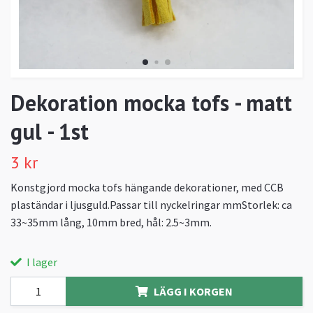
Dekoration mocka tofs - matt
gul - 1st
3 kr
Konstgjord mocka tofs hängande dekorationer, med CCB
plaständar i ljusguld.Passar till nyckelringar mmStorlek: ca
33~35mm lång, 10mm bred, hål: 2.5~3mm.
I lager
LÄGG I KORGEN