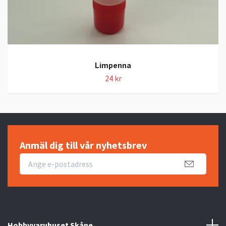
Limpenna
24 kr
Anmäl dig till vår nyhetsbrev
Hobbyvaruhuset Skåne