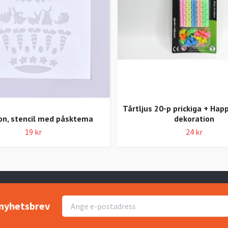
Tårtljus 20-p prickiga + Hap
on, stencil med påsktema
dekoration
19 kr
24 kr
r nyhetsbrev