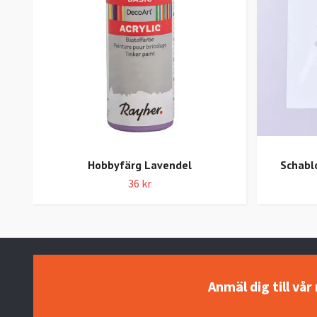
Hobbyfärg Lavendel
Schabl
36 kr
Anmäl dig till vå