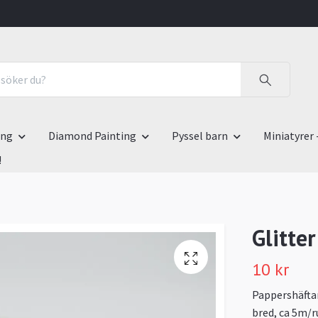
ing
Diamond Painting
Pyssel barn
Miniatyrer 
!
Glitte
10 kr
Pappershäftan
bred, ca 5m/ru