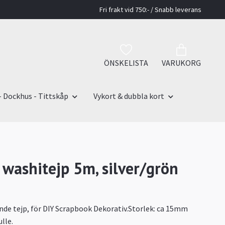
Fri frakt vid 750:- / Snabb leverans
ÖNSKELISTA
VARUKORG
- Dockhus - Tittskåp
Vykort & dubbla kort
r washitejp 5m, silver/grön
de tejp, för DIY Scrapbook Dekorativ.Storlek: ca 15mm
lle.