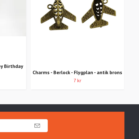
py Birthday
Charms - Berlock - Flygplan - antik brons
7 kr