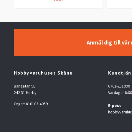
Anmäl dig till vå
Hobbyvaruhuset Skåne
Kundtjän
Bangatan 9B
0761-251090
242 31 Hörby
Vardagar 8:00
Orgnr: 810103-4059
E-post
hobbyvaruhu