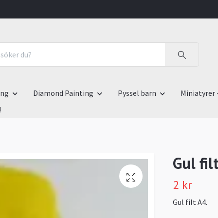
ing
Diamond Painting
Pyssel barn
Miniatyrer 
!
Gul fil
2 kr
Gul filt A4.