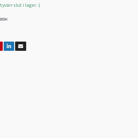
värr slut i lager. :(
905H