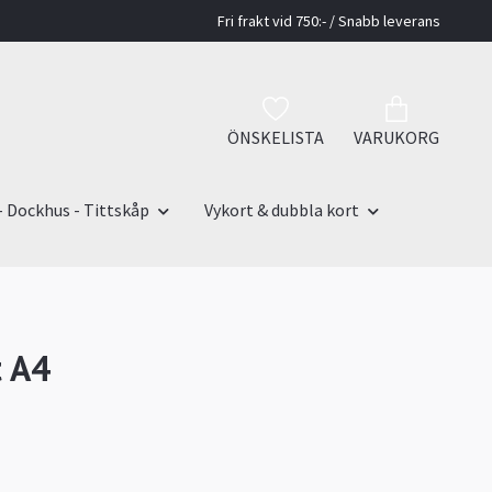
Fri frakt vid 750:- / Snabb leverans
ÖNSKELISTA
VARUKORG
- Dockhus - Tittskåp
Vykort & dubbla kort
t A4