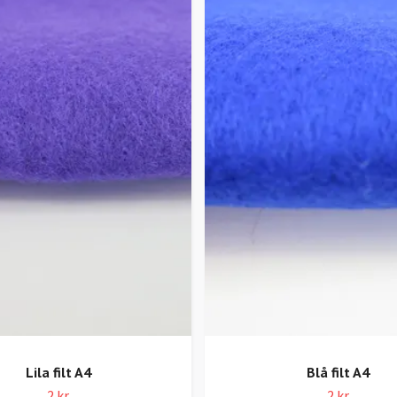
Lila filt A4
Blå filt A4
2 kr
2 kr