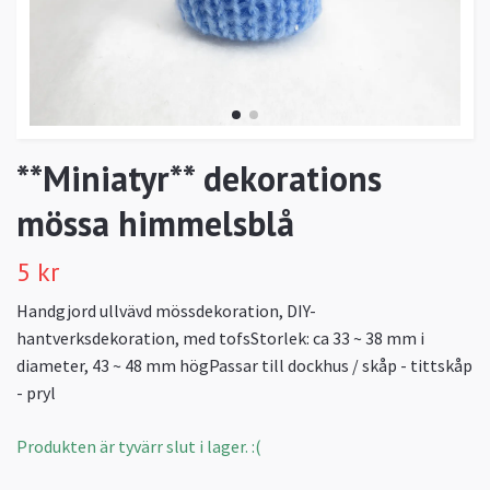
**Miniatyr** dekorations
mössa himmelsblå
5 kr
Handgjord ullvävd mössdekoration, DIY-
hantverksdekoration, med tofsStorlek: ca 33 ~ 38 mm i
diameter, 43 ~ 48 mm högPassar till dockhus / skåp - tittskåp
- pryl
Produkten är tyvärr slut i lager. :(