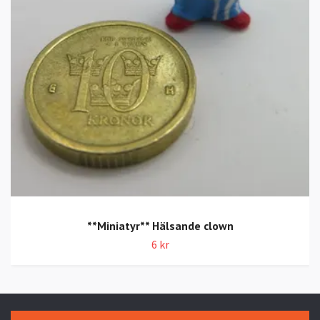
**Miniatyr** Hälsande clown
6 kr