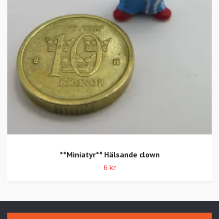
**Miniatyr** Hälsande clown
6 kr