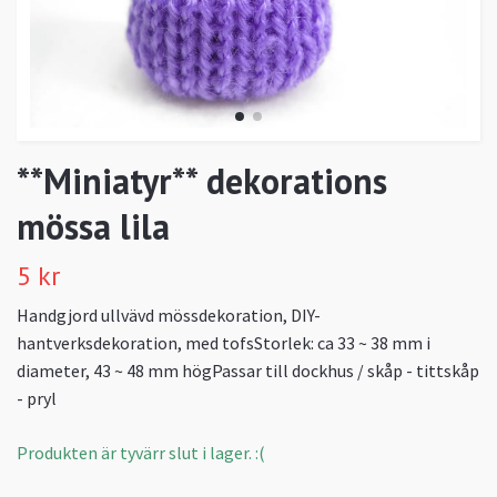
**Miniatyr** dekorations
mössa lila
5 kr
Handgjord ullvävd mössdekoration, DIY-
hantverksdekoration, med tofsStorlek: ca 33 ~ 38 mm i
diameter, 43 ~ 48 mm högPassar till dockhus / skåp - tittskåp
- pryl
Produkten är tyvärr slut i lager. :(