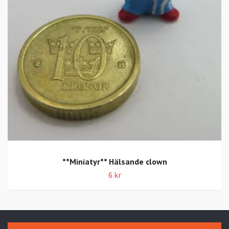
**Miniatyr** Hälsande clown
6 kr