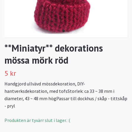
**Miniatyr** dekorations
mössa mörk röd
5 kr
Handgjord ullvävd mössdekoration, DIY-
hantverksdekoration, med tofsStorlek: ca 33 ~ 38 mm i
diameter, 43 ~ 48 mm högPassar till dockhus / skåp - tittskåp
- pryl
Produkten är tyvärr slut i lager. :(