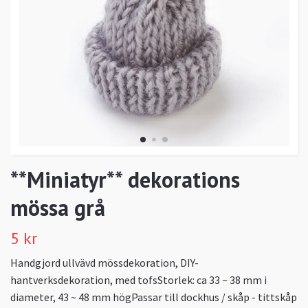
**Miniatyr** dekorations
mössa grå
5 kr
Handgjord ullvävd mössdekoration, DIY-
hantverksdekoration, med tofsStorlek: ca 33 ~ 38 mm i
diameter, 43 ~ 48 mm högPassar till dockhus / skåp - tittskåp