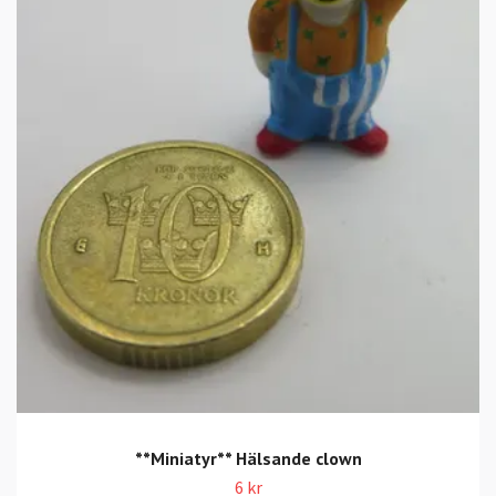
**Miniatyr** Hälsande clown
6 kr