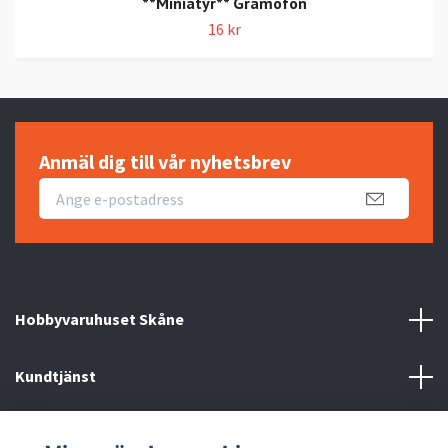
**Miniatyr** Gramofon
16 kr
Anmäl dig till vår nyhetsbrev
Hobbyvaruhuset Skåne
Kundtjänst
Information