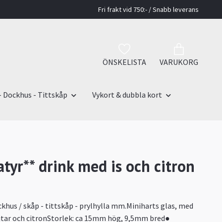
Fri frakt vid 750:- / Snabb leverans
ÖNSKELISTA
VARUKORG
- Dockhus - Tittskåp
Vykort & dubbla kort
atyr** drink med is och citron
ockhus / skåp - tittskåp - prylhylla mm.Miniharts glas, med
itar och citronStorlek: ca 15mm hög, 9,5mm bred●