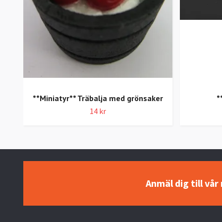
**Miniatyr** Träbalja med grönsaker
*
14 kr
Anmäl dig till vå