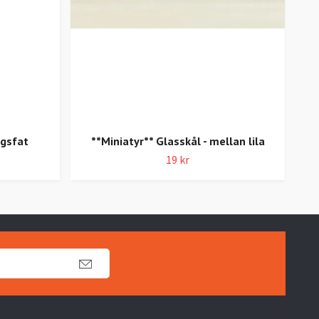
ngsfat
**Miniatyr** Glasskål - mellan lila
19 kr