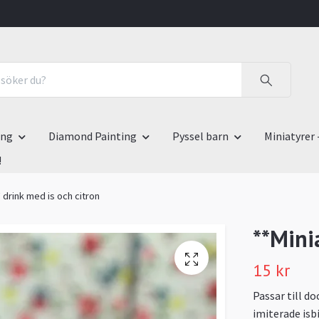
ing
Diamond Painting
Pyssel barn
Miniatyrer 
!
 drink med is och citron
**Mini
15 kr
Passar till d
imiterade isb