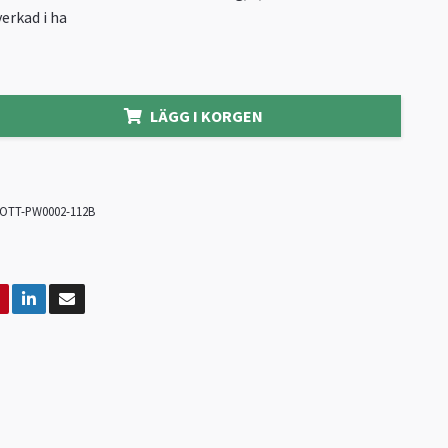
verkad i ha
LÄGG I KORGEN
OTT-PW0002-112B