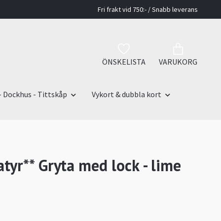
Fri frakt vid 750:- / Snabb leverans
ÖNSKELISTA
VARUKORG
- Dockhus - Tittskåp
Vykort & dubbla kort
atyr** Gryta med lock - lime