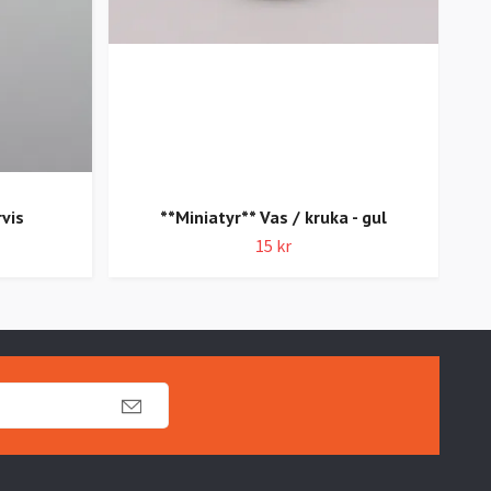
**M
vis
**Miniatyr** Vas / kruka - gul
15 kr