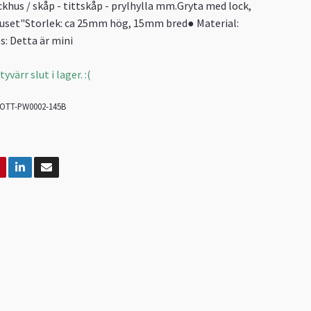
ockhus / skåp - tittskåp - prylhylla mm.Gryta med lock,
euset"Storlek: ca 25mm hög, 15mm bred● Material:
s: Detta är mini
värr slut i lager. :(
OTT-PW0002-145B