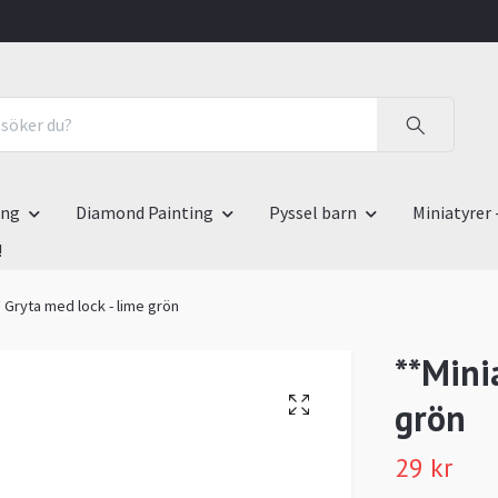
ing
Diamond Painting
Pyssel barn
Miniatyrer 
!
* Gryta med lock - lime grön
**Mini
grön
29 kr