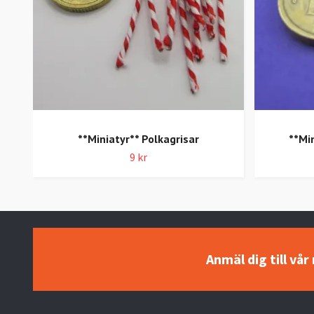
**Miniatyr** Polkagrisar
**Mi
9 kr
Anmäl dig till vå