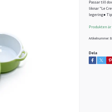
Passar till d
liknar "Le Cr
legering● Tip
Produkten är ty
Artikelnummer:
B
Dela