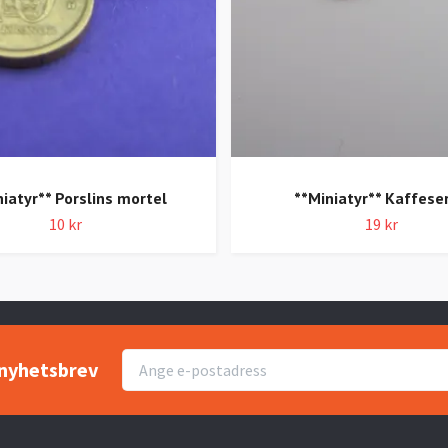
niatyr** Porslins mortel
**Miniatyr** Kaffeser
10 kr
19 kr
r nyhetsbrev