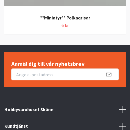
**Miniatyr** Polkagrisar
6 kr
Anmäl dig till vår nyhetsbrev
Hobbyvaruhuset Skåne
Kundtjänst