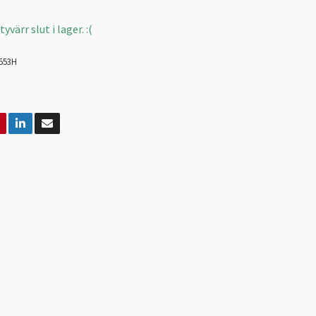
värr slut i lager. :(
553H