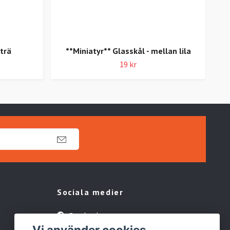
 trä
**Miniatyr** Glasskål - mellan lila
19 kr
Sociala medier
Facebook
Vi använder cookies