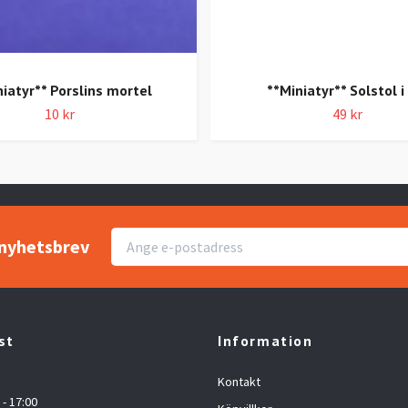
niatyr** Porslins mortel
**Miniatyr** Solstol i
10 kr
49 kr
r nyhetsbrev
st
Information
Kontakt
 - 17:00