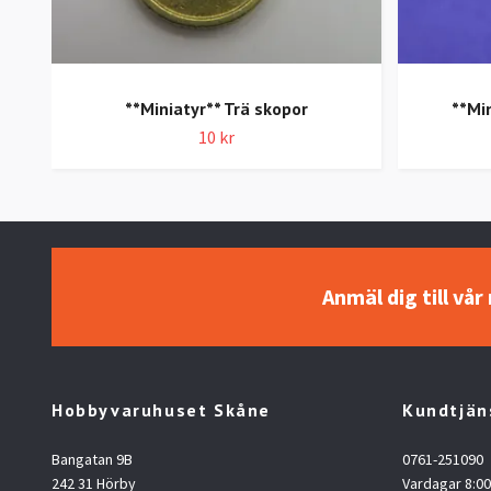
**Miniatyr** Trä skopor
**Mi
10 kr
Anmäl dig till vå
Hobbyvaruhuset Skåne
Kundtjän
Bangatan 9B
0761-251090
242 31 Hörby
Vardagar 8:00