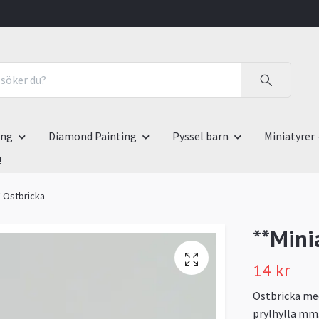
ing
Diamond Painting
Pyssel barn
Miniatyrer 
!
* Ostbricka
**Mini
14 kr
Ostbricka med 
prylhylla mm