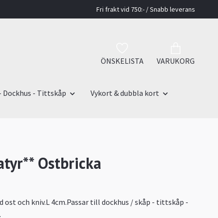
Fri frakt vid 750:- / Snabb leverans
ÖNSKELISTA
VARUKORG
- Dockhus - Tittskåp
Vykort & dubbla kort
atyr** Ostbricka
ost och kniv.L 4cm.Passar till dockhus / skåp - tittskåp -
.