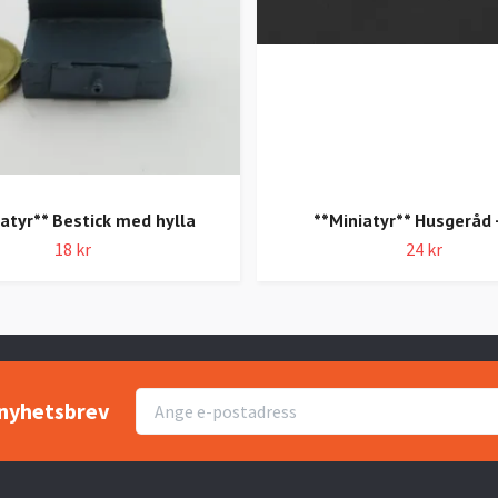
atyr** Bestick med hylla
**Miniatyr** Husgeråd 
18 kr
24 kr
r nyhetsbrev