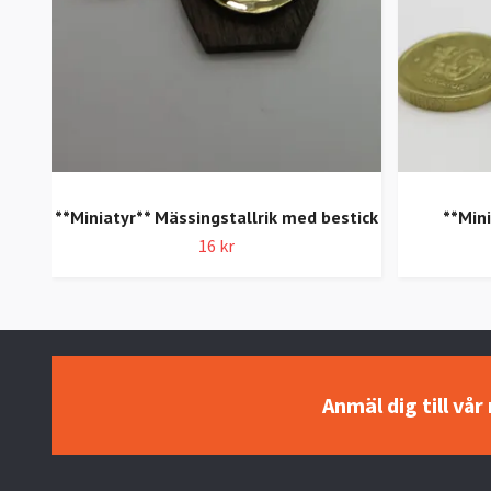
**Miniatyr** Mässingstallrik med bestick
**Mini
16 kr
Anmäl dig till vå