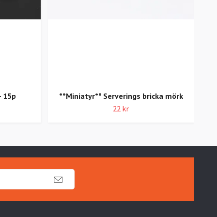
- 15p
**Miniatyr** Serverings bricka mörk
22 kr