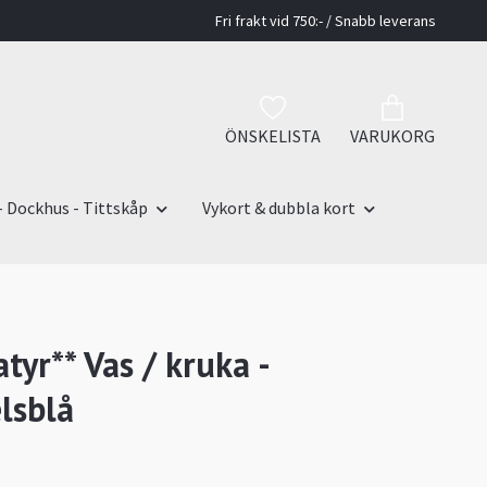
Fri frakt vid 750:- / Snabb leverans
ÖNSKELISTA
VARUKORG
- Dockhus - Tittskåp
Vykort & dubbla kort
tyr** Vas / kruka -
lsblå