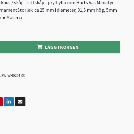
ckhus / skåp - tittskåp - prylhylla mm.Harts Vas Miniatyr
namentStorlek: ca 25 mm i diameter, 31,5 mm hög, 5mm
r.● Materia
LÄGG I KORGEN
JEW-WH0254-03