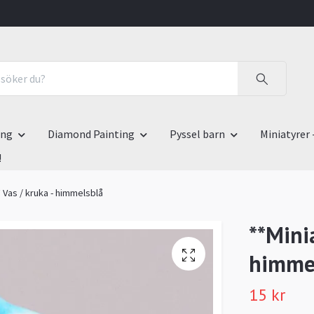
ing
Diamond Painting
Pyssel barn
Miniatyrer 
!
* Vas / kruka - himmelsblå
**Minia
himme
15 kr