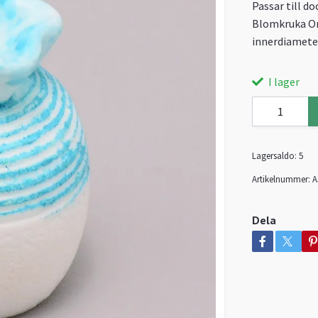
Passar till do
Blomkruka Or
innerdiamete
I lager
Lagersaldo:
5
Artikelnummer:
A
Dela