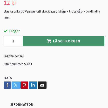
12 kr
Basketskytt.Passar till dockhus / skåp - tittskåp - prylhylla
mm.
I lager
LÄGG I KORGEN
Lagersaldo:
346
Artikelnummer:
5667H
Dela
INFORMATION