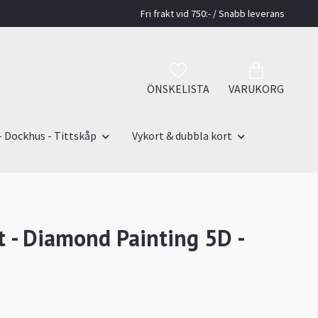
Fri frakt vid 750:- / Snabb leverans
ÖNSKELISTA
VARUKORG
- Dockhus - Tittskåp
Vykort & dubbla kort
t - Diamond Painting 5D -