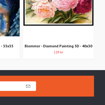
 - 35x35
Blommor - Diamond Painting 5D - 40x30
S
129 kr