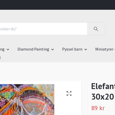
ing
Diamond Painting
Pyssel barn
Miniatyrer 
!
Elefan
30x20
89 kr