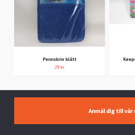
Pennskrin blått
Keeps
29 kr
Anmäl dig till vå