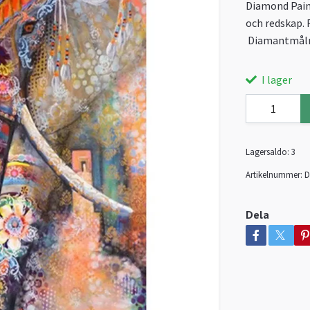
Diamond Paint
och redskap. 
Diamantmåln
I lager
Lagersaldo:
3
Artikelnummer:
D
Dela