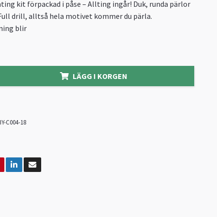
ing kit förpackad i påse – Allting ingår! Duk, runda pärlor
Full drill, alltså hela motivet kommer du pärla.
ing blir
LÄGG I KORGEN
IY-C004-18