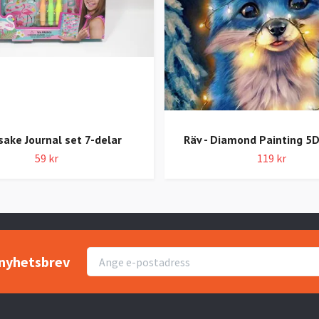
ake Journal set 7-delar
Räv - Diamond Painting 5D
59 kr
119 kr
r nyhetsbrev