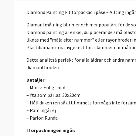
Diamond Painting kit förpackad i påse – Allting ingår
Diamantmålning blir mer och mer populärt för de som
Diamond painting är enkel, du placerar de små plastd
liknas med "måla efter nummer" eller rayonbroderi m
Plastdiamanterna avger ett fint skimmer när målning
Detta är alltså perfekt för alla åldrar och andra 
diamantbroderi.
Detaljer:
– Motiv: Enligt bild
– Yta som pärlas: 30x20cm
– Håll duken ren så att limmets förmåga inte försä
– Ram ingår ej
– Pärlor: Runda
I förpackningen ingår: