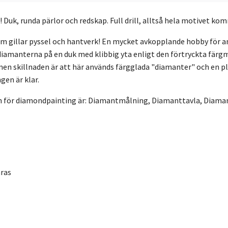
! Duk, runda pärlor och redskap. Full drill, alltså hela motivet ko
 gillar pyssel och hantverk! En mycket avkopplande hobby för ant
iamanterna på en duk med klibbig yta enligt den förtryckta färgm
en skillnaden är att här används färgglada "diamanter" och en p
en är klar.
namn för diamondpainting är: Diamantmålning, Diamanttavla, Diam
mras