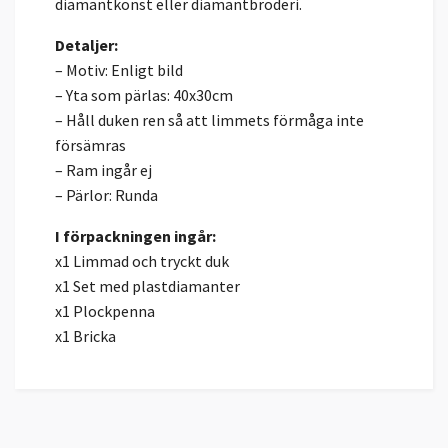
diamantkonst eller diamantbroderi.
Detaljer:
– Motiv: Enligt bild
– Yta som pärlas: 40x30cm
– Håll duken ren så att limmets förmåga inte
försämras
– Ram ingår ej
– Pärlor: Runda
I förpackningen ingår:
x1 Limmad och tryckt duk
x1 Set med plastdiamanter
x1 Plockpenna
x1 Bricka