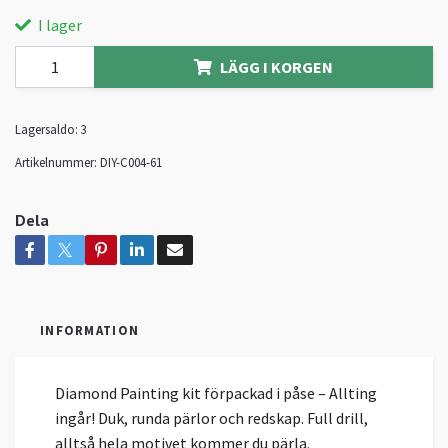
I lager
LÄGG I KORGEN
Lagersaldo:
3
Artikelnummer:
DIY-C004-61
Dela
INFORMATION
Diamond Painting kit förpackad i påse – Allting
ingår! Duk, runda pärlor och redskap. Full drill,
alltså hela motivet kommer du pärla.