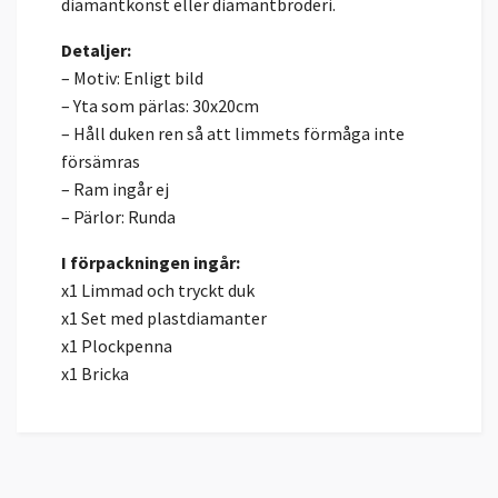
diamantkonst eller diamantbroderi.
Detaljer:
– Motiv: Enligt bild
– Yta som pärlas: 30x20cm
– Håll duken ren så att limmets förmåga inte
försämras
– Ram ingår ej
– Pärlor: Runda
I förpackningen ingår:
x1 Limmad och tryckt duk
x1 Set med plastdiamanter
x1 Plockpenna
x1 Bricka