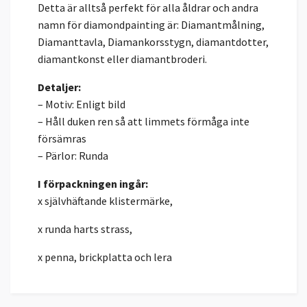
Detta är alltså perfekt för alla åldrar och andra
namn för diamondpainting är: Diamantmålning,
Diamanttavla, Diamankorsstygn, diamantdotter,
diamantkonst eller diamantbroderi.
Detaljer:
– Motiv: Enligt bild
– Håll duken ren så att limmets förmåga inte
försämras
– Pärlor: Runda
I förpackningen ingår:
x självhäftande klistermärke,
x runda harts strass,
x penna, brickplatta och lera