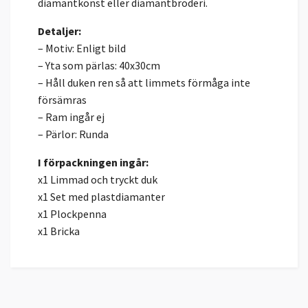
diamantkonst eller diamantbroderi.
Detaljer:
– Motiv: Enligt bild
– Yta som pärlas: 40x30cm
– Håll duken ren så att limmets förmåga inte
försämras
– Ram ingår ej
– Pärlor: Runda
I förpackningen ingår:
x1 Limmad och tryckt duk
x1 Set med plastdiamanter
x1 Plockpenna
x1 Bricka