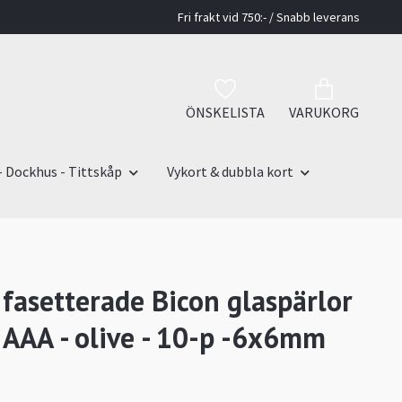
Fri frakt vid 750:- / Snabb leverans
ÖNSKELISTA
VARUKORG
- Dockhus - Tittskåp
Vykort & dubbla kort
 fasetterade Bicon glaspärlor
s AAA - olive - 10-p -6x6mm