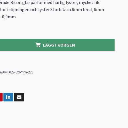
erade Bicon glaspärlor med härlig lyster, mycket lik
lor i slipningen och lyster.Storlek: ca 6mm bred, 6mm
 ~ 0,9mm.
LÄGG I KORGEN
WAR-F022-6x6mm-228