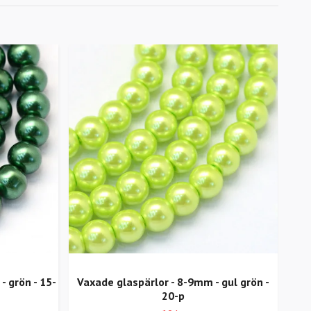
 grön - 15-
Vaxade glaspärlor - 8-9mm - gul grön -
V
20-p