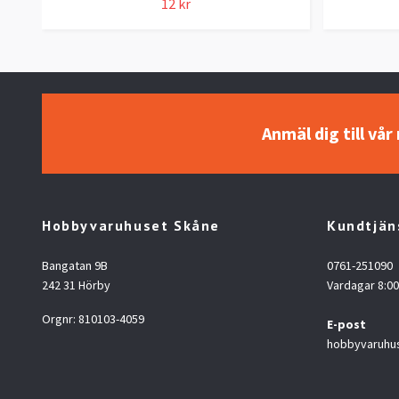
12 kr
Anmäl dig till vå
Hobbyvaruhuset Skåne
Kundtjän
Bangatan 9B
0761-251090
242 31 Hörby
Vardagar 8:00
Orgnr: 810103-4059
E-post
hobbyvaruhu