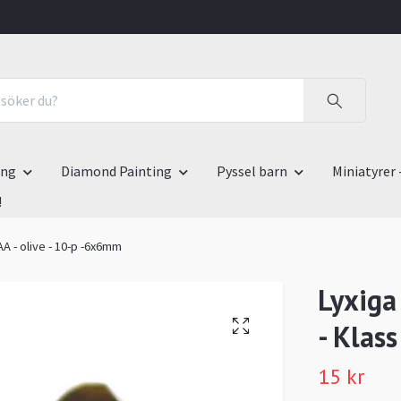
ing
Diamond Painting
Pyssel barn
Miniatyrer 
!
AA - olive - 10-p -6x6mm
Lyxiga
- Klas
15 kr