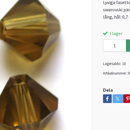
Lyxiga fasett
swarovski pär
lång, hål: 0,7
I lager
Lagersaldo:
10
Artikelnummer:
S
Dela