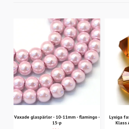
Vaxade glaspärlor - 10-11mm - flamingo -
Lyxiga fa
15-p
Klass 