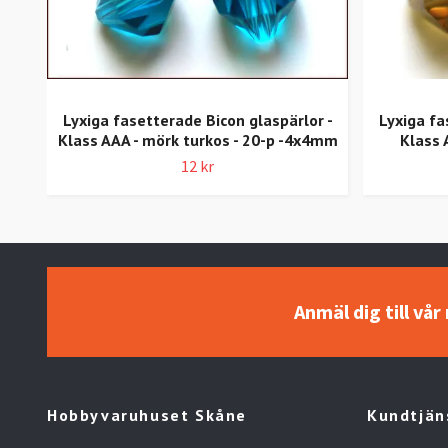
Lyxiga fasetterade Bicon glaspärlor -
Lyxiga fa
Klass AAA - mörk turkos - 20-p -4x4mm
Klass 
12 kr
Anmäl dig till vå
Hobbyvaruhuset Skåne
Kundtjän