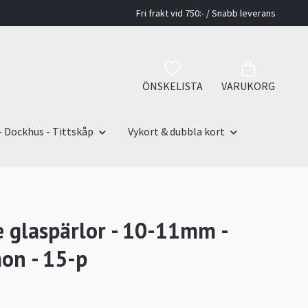
Fri frakt vid 750:- / Snabb leverans
ÖNSKELISTA
VARUKORG
- Dockhus - Tittskåp
Vykort & dubbla kort
 glaspärlor - 10-11mm -
on - 15-p