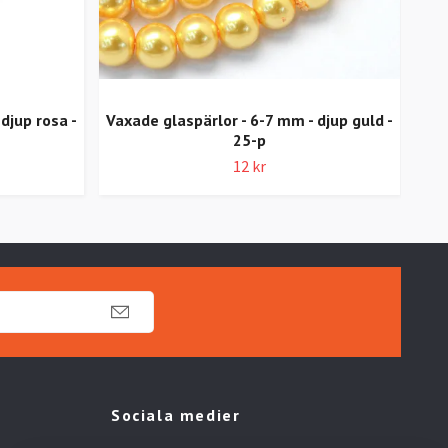
djup rosa -
Vaxade glaspärlor - 6-7 mm - djup guld -
25-p
Vax
12 kr
Sociala medier