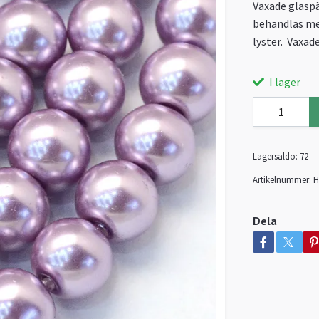
Vaxade glaspä
behandlas med
lyster. Vaxad
I lager
Lagersaldo:
72
Artikelnummer:
H
Dela