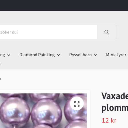
ing
Diamond Painting
Pyssel barn
Miniatyrer 
!
p
Vaxade
plomm
12 kr