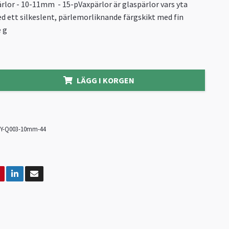
rlor - 10-11mm - 15-pVaxpärlor är glaspärlor vars yta
 ett silkeslent, pärlemorliknande färgskikt med fin
e g
LÄGG I KORGEN
Y-Q003-10mm-44