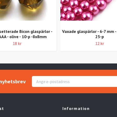
setterade Bicon glaspärlor -
Vaxade glaspärlor - 6-7 mm - 
AAA - olive - 10-p -8x8mm
25-p
18 kr
12 kr
r nyhetsbrev
st
Information