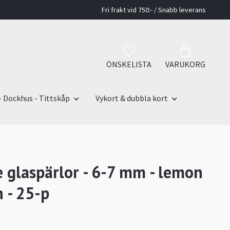
Fri frakt vid 750:- / Snabb leverans
ÖNSKELISTA
VARUKORG
- Dockhus - Tittskåp
Vykort & dubbla kort
 glaspärlor - 6-7 mm - lemon
n - 25-p