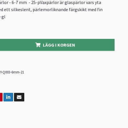
rlor - 6-7 mm - 25-pVaxpärlor är glaspärlor vars yta
 ett silkeslent, pärlemorliknande färgskikt med fin
 gl
LÄGG I KORGEN
Y-Q003-6mm-21