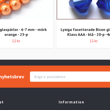
glaspärlor - 6-7 mm - mörk
Lyxiga fasetterade Bicon gl
orange - 25-p
Klass AAA - blå - 20-p 
12 kr
12 kr
r nyhetsbrev
st
Information