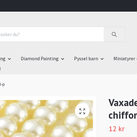
ing
Diamond Painting
Pyssel barn
Miniatyrer 
!
5-p
Vaxade
chiffo
12 kr