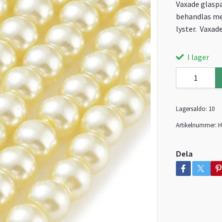
Vaxade glaspä
behandlas med
lyster. Vaxade
I lager
Lagersaldo:
10
Artikelnummer:
H
Dela