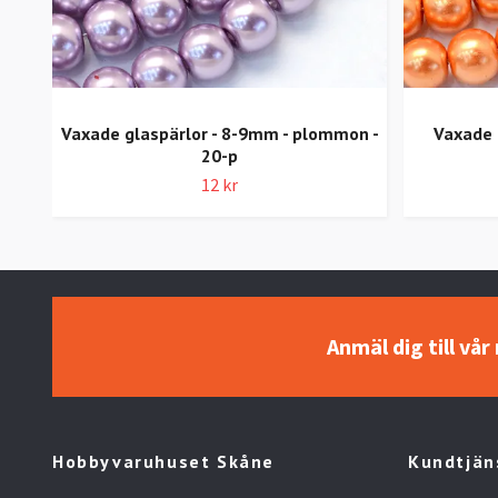
Vaxade glaspärlor - 8-9mm - plommon -
Vaxade 
20-p
12 kr
Anmäl dig till vå
Hobbyvaruhuset Skåne
Kundtjän