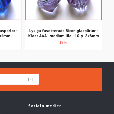
aspärlor -
Lyxiga fasetterade Bicon glaspärlor -
Vaxa
-4x4mm
Klass AAA - medium lila - 10-p -8x8mm
18 kr
Sociala medier