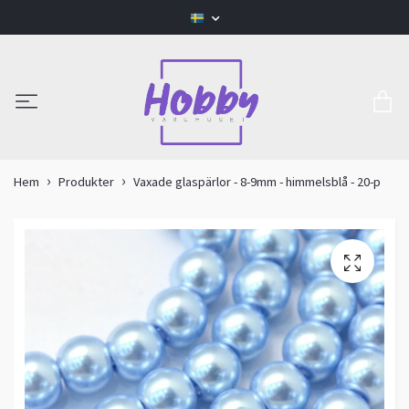
Hem
Produkter
Vaxade glaspärlor - 8-9mm - himmelsblå - 20-p