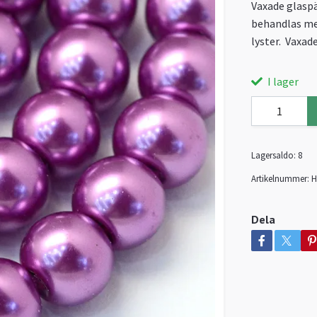
Vaxade glaspä
behandlas med
lyster. Vaxade
I lager
Lagersaldo:
8
Artikelnummer:
H
Dela