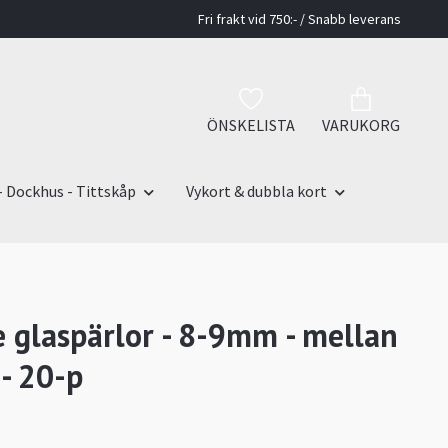
Fri frakt vid 750:- / Snabb leverans
ÖNSKELISTA
VARUKORG
- Dockhus - Tittskåp
Vykort & dubbla kort
 glaspärlor - 8-9mm - mellan
 - 20-p