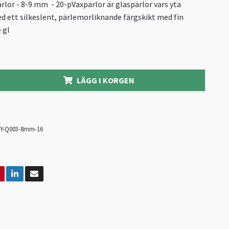
rlor - 8-9 mm - 20-pVaxpärlor är glaspärlor vars yta
 ett silkeslent, pärlemorliknande färgskikt med fin
 gl
LÄGG I KORGEN
Y-Q003-8mm-16