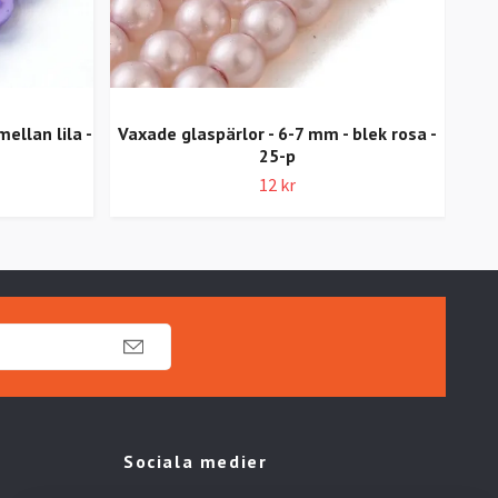
ellan lila -
Vaxade glaspärlor - 6-7 mm - blek rosa -
Vax
25-p
12 kr
Sociala medier