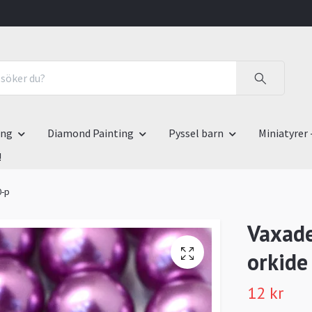
ing
Diamond Painting
Pyssel barn
Miniatyrer 
!
0-p
Vaxade
orkide
12 kr