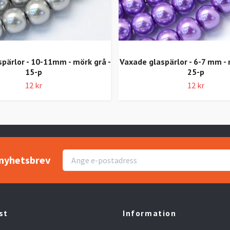
pärlor - 10-11mm - mörk grå -
Vaxade glaspärlor - 6-7 mm - m
15-p
25-p
12 kr
12 kr
r nyhetsbrev
st
Information