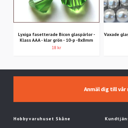
Lyxiga fasetterade Bicon glaspärlor -
Vaxade glas
Klass AAA - klar grön - 10-p -8x8mm
18 kr
Anmäl dig till vå
Hobbyvaruhuset Skåne
Kundtjän