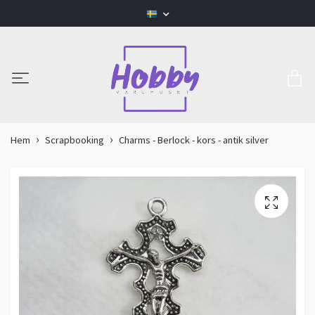
Hem
Scrapbooking
Charms - Berlock - kors - antik silver