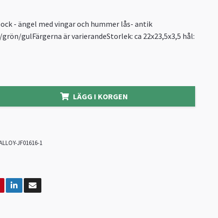
ock - ängel med vingar och hummer lås- antik
t/grön/gulFärgerna är varierandeStorlek: ca 22x23,5x3,5 hål:
LÄGG I KORGEN
ALLOY-JF01616-1