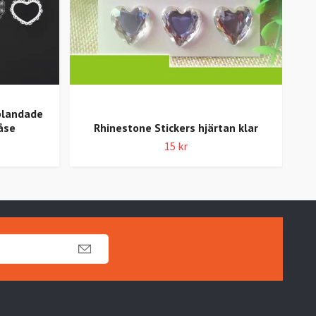
 blandade
åse
Rhinestone Stickers hjärtan klar
Br
15 kr