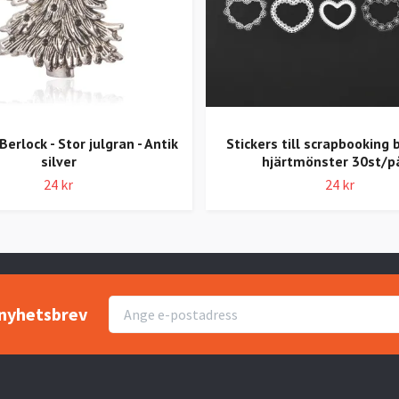
Berlock - Stor julgran - Antik
Stickers till scrapbooking
silver
hjärtmönster 30st/p
24 kr
24 kr
r nyhetsbrev