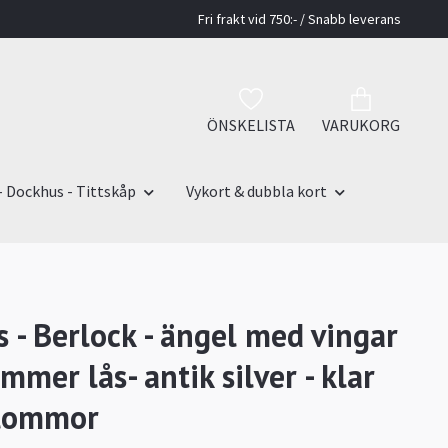
Fri frakt vid 750:- / Snabb leverans
ÖNSKELISTA
VARUKORG
- Dockhus - Tittskåp
Vykort & dubbla kort
 - Berlock - ängel med vingar
mmer lås- antik silver - klar
lommor