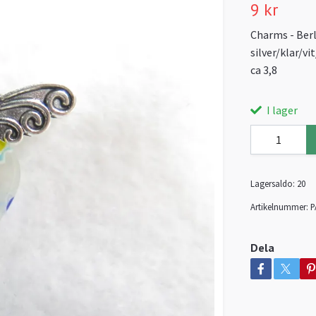
9 kr
Charms - Berl
silver/klar/vi
ca 3,8
I lager
Lagersaldo:
20
Artikelnummer:
P
Dela