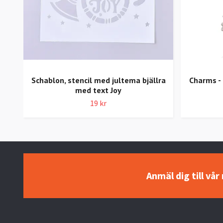
Schablon, stencil med jultema bjällra
Charms - 
med text Joy
19 kr
Anmäl dig till vå