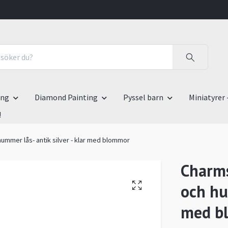
ing
Diamond Painting
Pyssel barn
Miniatyrer 
!
hummer lås- antik silver - klar med blommor
Charms
och hu
med b