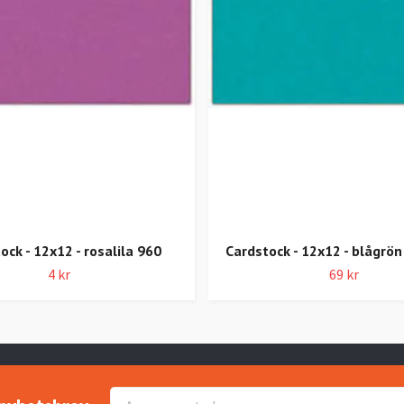
ock - 12x12 - rosalila 960
Cardstock - 12x12 - blågrön
4 kr
69 kr