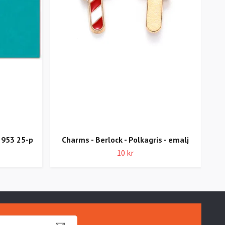
Mand
 953 25-p
Charms - Berlock - Polkagris - emalj
10 kr