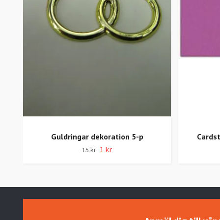
Guldringar dekoration 5-p
Cardst
1 kr
15 kr