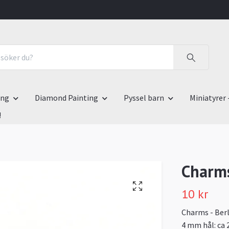
ing
Diamond Painting
Pyssel barn
Miniatyrer 
!
Charms
10 kr
Charms - Berl
4 mm hål: ca