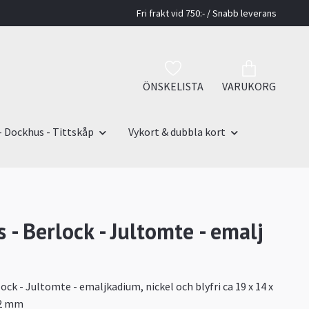
Fri frakt vid 750:- / Snabb leverans
ÖNSKELISTA
VARUKORG
- Dockhus - Tittskåp
Vykort & dubbla kort
 - Berlock - Jultomte - emalj
ock - Jultomte - emaljkadium, nickel och blyfri ca 19 x 14 x
 2 mm