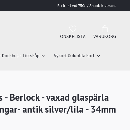
Fri frakt vid 750:- / Snabb leverans
ÖNSKELISTA
VARUKORG
- Dockhus - Tittskåp
Vykort & dubbla kort
 - Berlock - vaxad glaspärla
ngar- antik silver/lila - 34mm