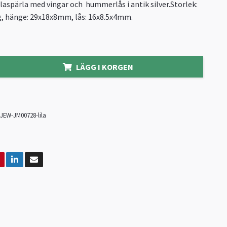
laspärla med vingar och hummerlås i antik silver.Storlek:
, hänge: 29x18x8mm, lås: 16x8.5x4mm.
LÄGG I KORGEN
JEW-JM00728-lila