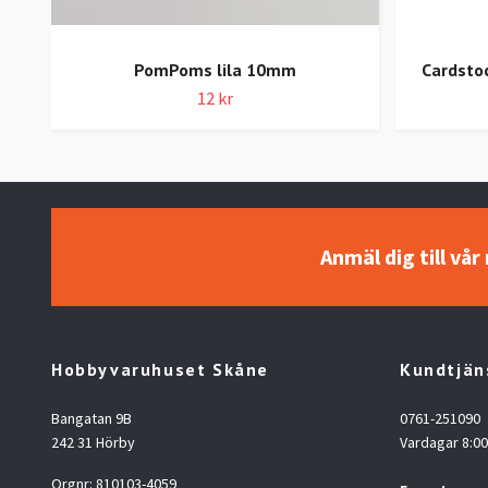
PomPoms lila 10mm
Cardstoc
12 kr
Anmäl dig till vå
Hobbyvaruhuset Skåne
Kundtjän
Bangatan 9B
0761-251090
242 31 Hörby
Vardagar 8:00
Orgnr: 810103-4059