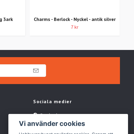
ng 3ark
Charms - Berlock - Nyckel - antik silver
Ch
7 kr
Sociala medier
Facebook
Vi använder cookies
TikTok