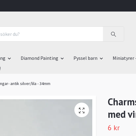
ing
Diamond Painting
Pyssel barn
Miniatyrer 
!
gar- antik silver/lila - 34mm
Charms
med vi
6 kr