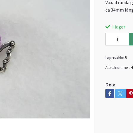
Vaxad runda g
ca 34mm lång
I lager
Lagersaldo:
5
Artikelnummer:
H
Dela