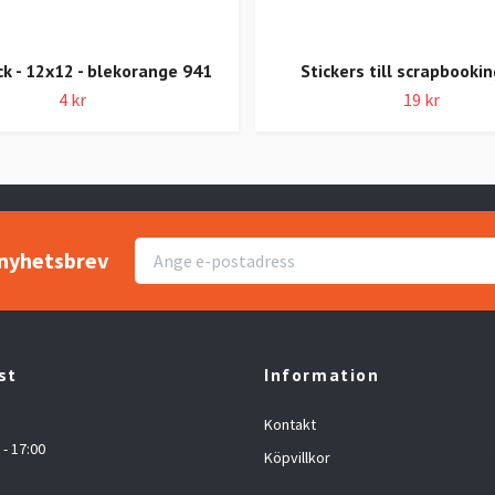
k - 12x12 - blekorange 941
Stickers till scrapbooki
4 kr
19 kr
r nyhetsbrev
st
Information
Kontakt
 - 17:00
Köpvillkor