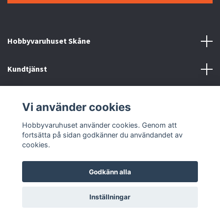
Hobbyvaruhuset Skåne
Kundtjänst
Information
Vi använder cookies
Sociala medier
Hobbyvaruhuset använder cookies. Genom att
fortsätta på sidan godkänner du användandet av
cookies.
Godkänn alla
© 2026 Hobbyvaruhuset
Inställningar