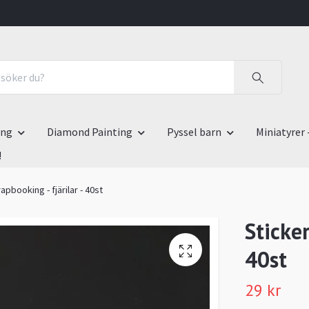
ing
Diamond Painting
Pyssel barn
Miniatyrer 
!
rapbooking - fjärilar - 40st
Sticker
40st
29 kr