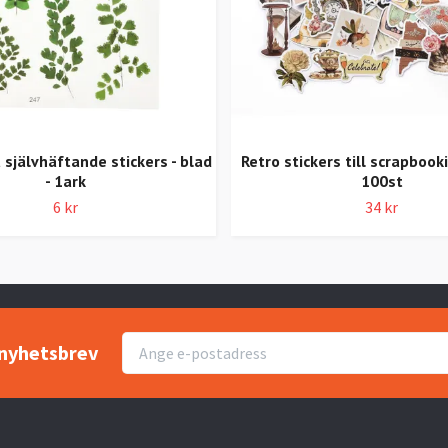
självhäftande stickers - blad
Retro stickers till scrapbooki
- 1ark
100st
6 kr
34 kr
r nyhetsbrev