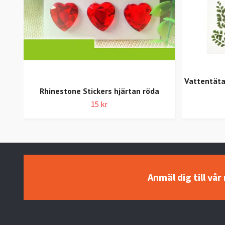
Vattentäta 
Rhinestone Stickers hjärtan röda
15 kr
Anmäl dig till vå