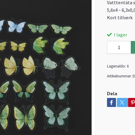
Vatttentäta s
5,6x4 ~ 6,3x0
Kort tillverk
I lager
Lagersaldo:
6
Artikelnummer:
D
Dela