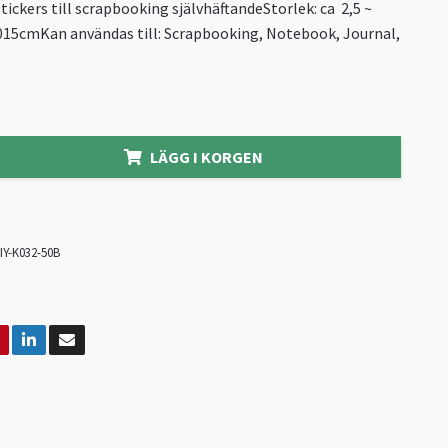
tickers till scrapbooking självhäftandeStorlek: ca 2,5 ~
,015cmKan användas till: Scrapbooking, Notebook, Journal,
LÄGG I KORGEN
IY-K032-50B