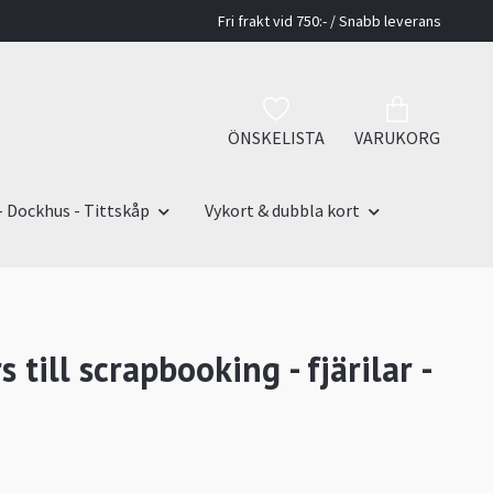
Fri frakt vid 750:- / Snabb leverans
ÖNSKELISTA
VARUKORG
- Dockhus - Tittskåp
Vykort & dubbla kort
s till scrapbooking - fjärilar -