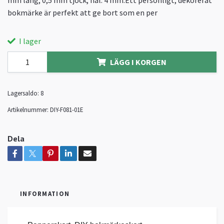
mm lång, 0,5 mm tjock, hål: 4 mm.Ett personligt, dekorerat
bokmärke är perfekt att ge bort som en per
I lager
LÄGG I KORGEN
Lagersaldo:
8
Artikelnummer:
DIY-F081-01E
Dela
INFORMATION