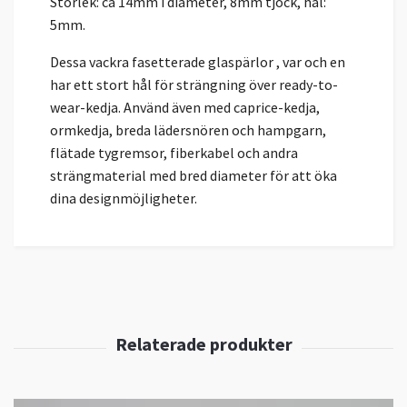
Storlek: ca 14mm i diameter, 8mm tjock, hål:
5mm.
Dessa vackra fasetterade glaspärlor , var och en
har ett stort hål för strängning över ready-to-
wear-kedja. Använd även med caprice-kedja,
ormkedja, breda lädersnören och hampgarn,
flätade tygremsor, fiberkabel och andra
strängmaterial med bred diameter för att öka
dina designmöjligheter.