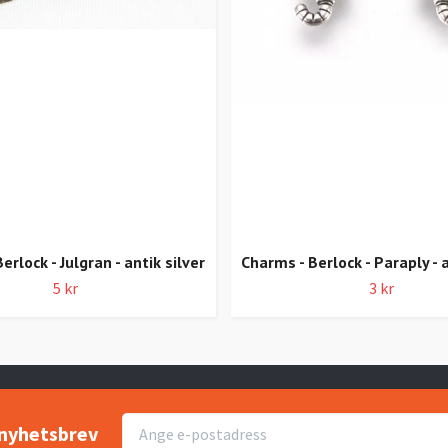
erlock - Julgran - antik silver
Charms - Berlock - Paraply - a
5 kr
3 kr
r nyhetsbrev