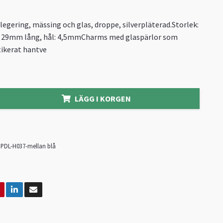
egering, mässing och glas, droppe, silverpläterad.Storlek:
 29mm lång, hål: 4,5mmCharms med glaspärlor som
stikerat hantve
LÄGG I KORGEN
PDL-H037-mellan blå