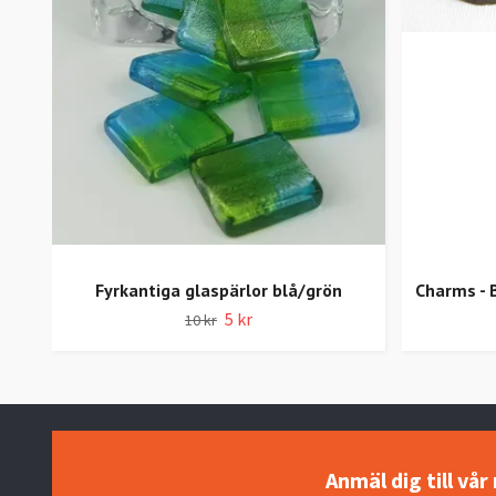
Fyrkantiga glaspärlor blå/grön
Charms - B
5 kr
10 kr
Anmäl dig till vå