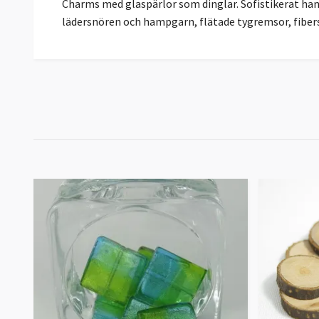
Charms med glaspärlor som dinglar. Sofistikerat hant
lädersnören och hampgarn, flätade tygremsor, fibers