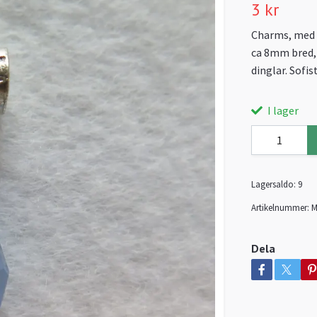
3 kr
Charms, med l
ca 8mm bred,
dinglar. Sofi
I lager
Lagersaldo:
9
Artikelnummer:
M
Dela