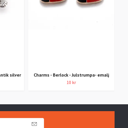
Cha
ntik silver
Charms - Berlock - Julstrumpa- emalj
10 kr