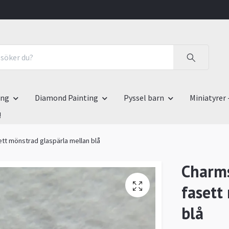
ing
Diamond Painting
Pyssel barn
Miniatyrer 
!
ett mönstrad glaspärla mellan blå
Charms
fasett
blå