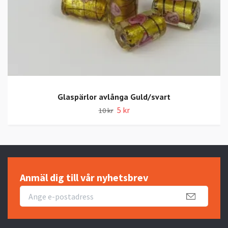
Glaspärlor avlånga Guld/svart
5 kr
10 kr
Anmäl dig till vår nyhetsbrev