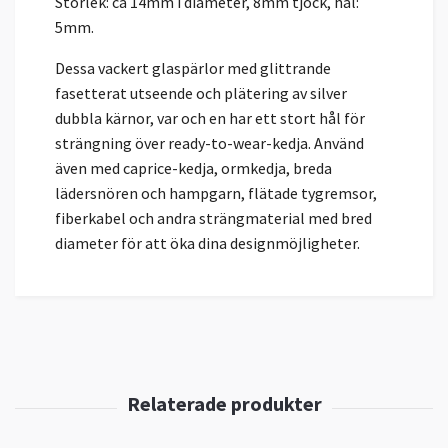
Storlek: ca 14mm i diameter, 8mm tjock, hål:
5mm.
Dessa vackert glaspärlor med glittrande
fasetterat utseende och plätering av silver
dubbla kärnor, var och en har ett stort hål för
strängning över ready-to-wear-kedja. Använd
även med caprice-kedja, ormkedja, breda
lädersnören och hampgarn, flätade tygremsor,
fiberkabel och andra strängmaterial med bred
diameter för att öka dina designmöjligheter.