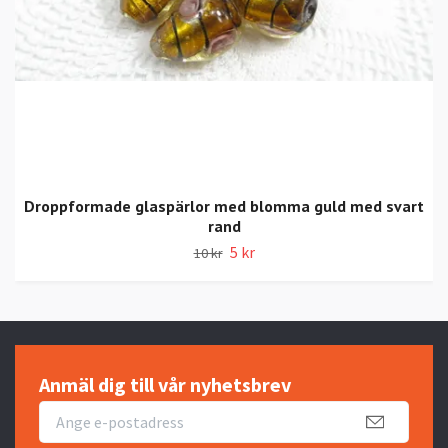
Droppformade glaspärlor med blomma guld med svart
rand
5 kr
10 kr
Anmäl dig till vår nyhetsbrev