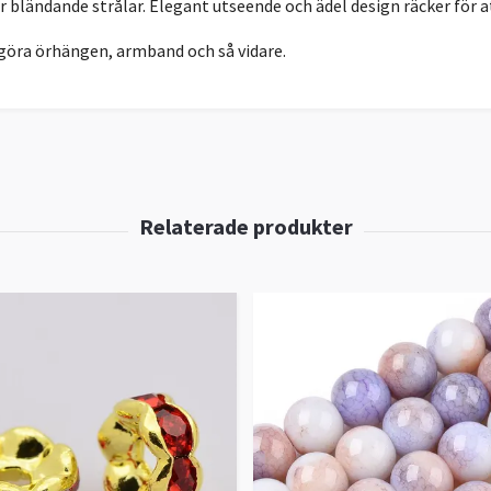
r bländande strålar. Elegant utseende och ädel design räcker för a
 göra örhängen, armband och så vidare.