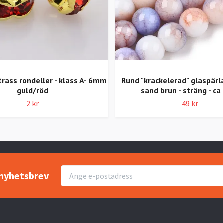
rass rondeller - klass A- 6mm
Rund "krackelerad" glaspärl
guld/röd
sand brun - sträng - ca
2 kr
49 kr
r nyhetsbrev