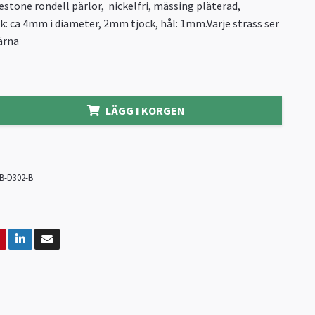
stone rondell pärlor, nickelfri, mässing pläterad,
ek: ca 4mm i diameter, 2mm tjock, hål: 1mm.Varje strass ser
ärna
LÄGG I KORGEN
B-D302-B