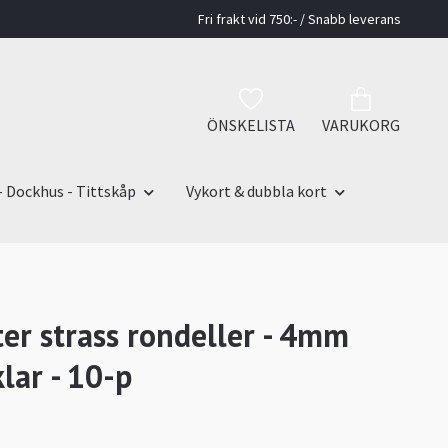
Fri frakt vid 750:- / Snabb leverans
ÖNSKELISTA
VARUKORG
- Dockhus - Tittskåp
Vykort & dubbla kort
er strass rondeller - 4mm
lar - 10-p