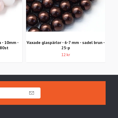
a - 10mm -
Vaxade glaspärlor - 6-7 mm - sadel brun -
Vax
 80st
25-p
12 kr