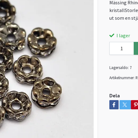
Mässing Rhine
kristallStorl
ut som en stj
I lager
Lagersaldo:
7
Artikelnummer:
R
Dela