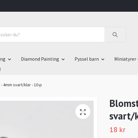
ing
Diamond Painting
Pyssel barn
Miniatyrer 
!
- 4mm svart/klar - 10-p
Blomst
svart/k
18 kr