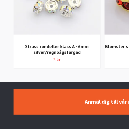
Strass rondeller klass A - 6mm
Blomster st
silver/regnbågsfärgad
3 kr
Anmäl dig till vå