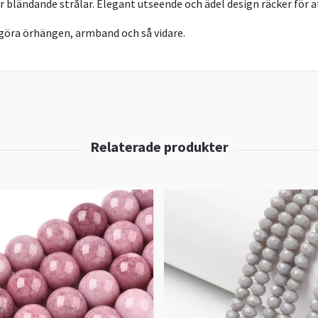
r bländande strålar. Elegant utseende och ädel design räcker för a
 göra örhängen, armband och så vidare.