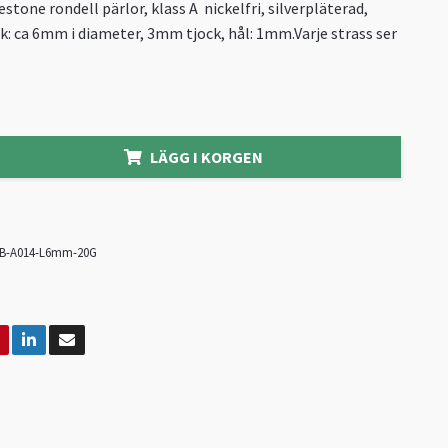
stone rondell pärlor, klass A nickelfri, silverpläterad,
ek: ca 6mm i diameter, 3mm tjock, hål: 1mm.Varje strass ser
LÄGG I KORGEN
B-A014-L6mm-20G