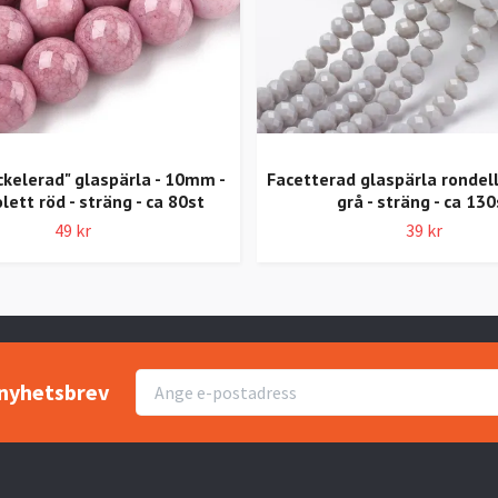
ckelerad" glaspärla - 10mm -
Facetterad glaspärla rondel
olett röd - sträng - ca 80st
grå - sträng - ca 130
49 kr
39 kr
r nyhetsbrev