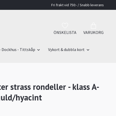
Fri frakt vid 750:- / Snabb leverans
ÖNSKELISTA
VARUKORG
- Dockhus - Tittskåp
Vykort & dubbla kort
r strass rondeller - klass A-
uld/hyacint