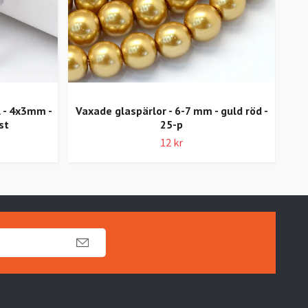
l - 4x3mm -
Vaxade glaspärlor - 6-7 mm - guld röd -
st
25-p
Vaxa
12 kr