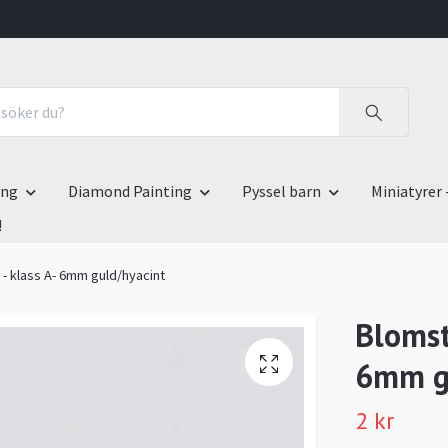
ing
Diamond Painting
Pyssel barn
Miniatyrer 
!
 - klass A- 6mm guld/hyacint
Blomste
6mm g
2 kr