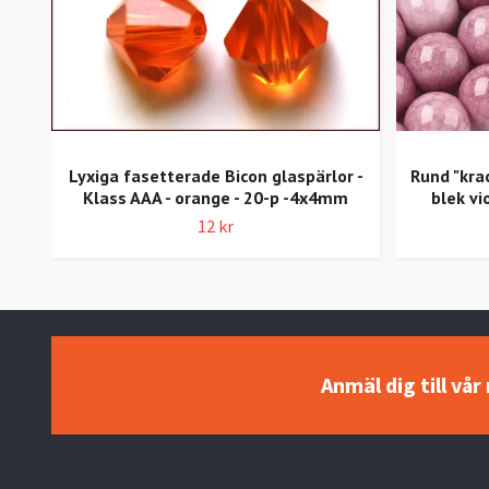
Lyxiga fasetterade Bicon glaspärlor -
Rund "kra
Klass AAA - orange - 20-p -4x4mm
blek vi
12 kr
Anmäl dig till vå