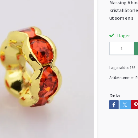
Mässing Rhine
kristallStorl
ut som en s
I lager
Lagersaldo:
198
Artikelnummer:
R
Dela