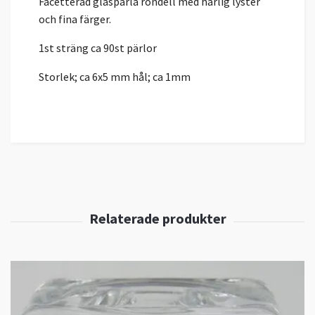
Facetterad glaspärla rondell med härlig lyster
och fina färger.
1st sträng ca 90st pärlor
Storlek; ca 6x5 mm hål; ca 1mm