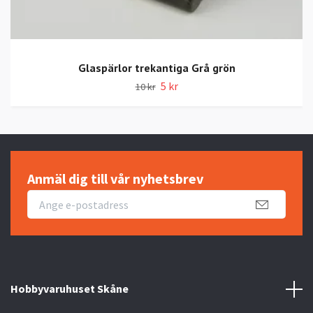
Glaspärlor trekantiga Grå grön
5 kr
10 kr
Anmäl dig till vår nyhetsbrev
Hobbyvaruhuset Skåne