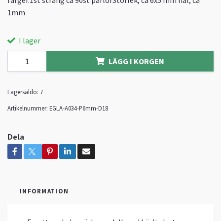
färger.1st sträng ca 90st pärlorStorlek; ca 6x5 mm hål; ca
1mm
I lager
LÄGG I KORGEN
Lagersaldo:
7
Artikelnummer:
EGLA-A034-P6mm-D18
Dela
INFORMATION