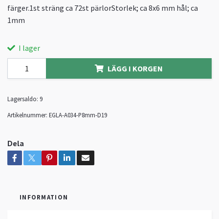
färger.1st sträng ca 72st pärlorStorlek; ca 8x6 mm hål; ca
1mm
I lager
LÄGG I KORGEN
Lagersaldo:
9
Artikelnummer:
EGLA-A034-P8mm-D19
Dela
INFORMATION