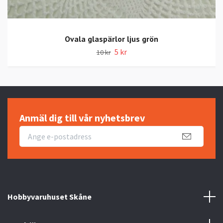
Ovala glaspärlor ljus grön
5 kr
10 kr
Anmäl dig till vår nyhetsbrev
Hobbyvaruhuset Skåne