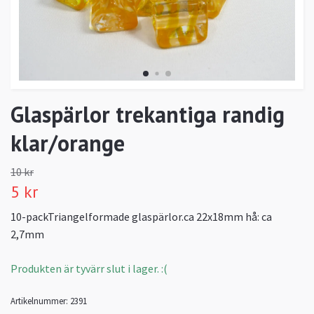
Glaspärlor trekantiga randig
klar/orange
10 kr
5 kr
10-packTriangelformade glaspärlor.ca 22x18mm hå: ca
2,7mm
Produkten är tyvärr slut i lager. :(
Artikelnummer:
2391